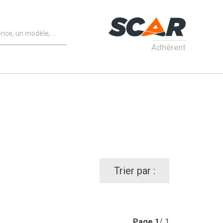
Adhérent
Trier par :
Page
1
/ 1