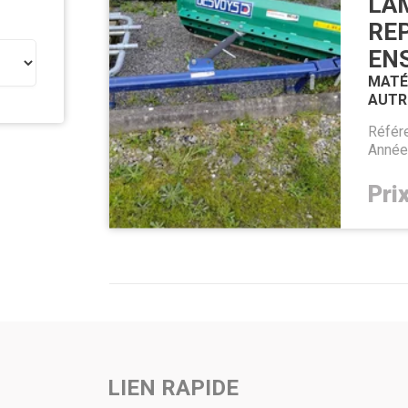
LA
RE
EN
MATÉR
AUTR
Référ
Anné
Pri
LIEN RAPIDE