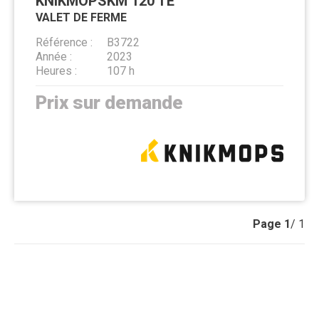
KNIKMOPS
KM 120 TE
VALET DE FERME
Référence
B3722
Année
2023
Heures
107 h
Prix sur demande
Page
1
/ 1