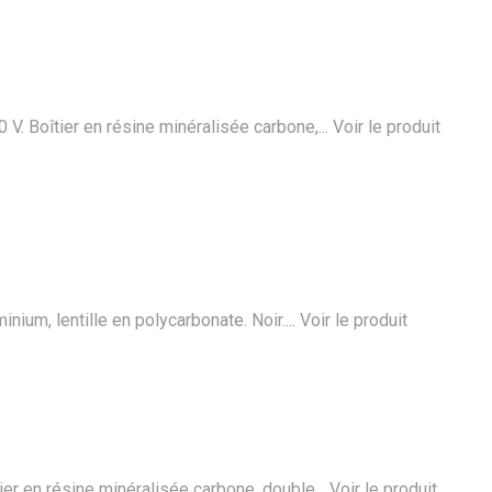
 V. Boîtier en résine minéralisée carbone,...
Voir le produit
nium, lentille en polycarbonate. Noir....
Voir le produit
ier en résine minéralisée carbone, double...
Voir le produit