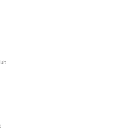
uit
t