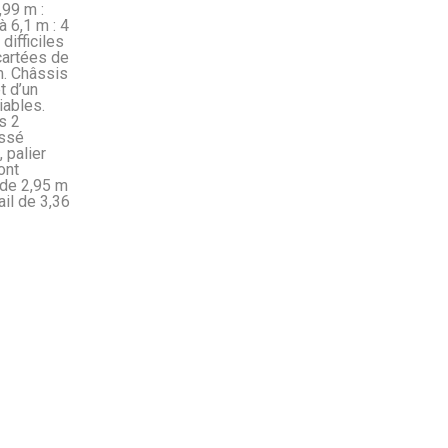
,99 m :
 6,1 m : 4
difficiles
cartées de
. Châssis
t d’un
iables.
s 2
ussé
 palier
ont
 de 2,95 m
ail de 3,36