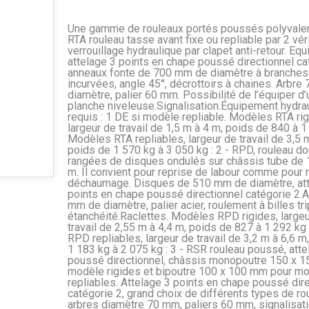
Une gamme de rouleaux portés poussés polyvalent
RTA rouleau tasse avant fixe ou repliable par 2 vé
verrouillage hydraulique par clapet anti-retour. Equ
attelage 3 points en chape poussé directionnel ca
anneaux fonte de 700 mm de diamètre à branches
incurvées, angle 45°, décrottoirs à chaines. Arbr
diamètre, palier 60 mm. Possibilité de l’équiper d’
planche niveleuse.Signalisation.Équipement hydra
requis : 1 DE si modèle repliable. Modèles RTA rig
largeur de travail de 1,5 m à 4 m, poids de 840 à 1
Modèles RTA repliables, largeur de travail de 3,5 
poids de 1 570 kg à 3 050 kg : 2 - RPD, rouleau d
rangées de disques ondulés sur châssis tube de 
m. Il convient pour reprise de labour comme pour 
déchaumage. Disques de 510 mm de diamètre, att
points en chape poussé directionnel catégorie 2.A
mm de diamètre, palier acier, roulement à billes tri
étanchéité.Raclettes. Modèles RPD rigides, largeu
travail de 2,55 m à 4,4 m, poids de 827 à 1 292 kg
RPD repliables, largeur de travail de 3,2 m à 6,6 m
1 183 kg à 2 075 kg : 3 - RSR rouleau poussé, atte
poussé directionnel, châssis monopoutre 150 x 1
modèle rigides et bipoutre 100 x 100 mm pour m
repliables. Attelage 3 points en chape poussé dir
catégorie 2, grand choix de différents types de ro
arbres diamètre 70 mm, paliers 60 mm, signalisati