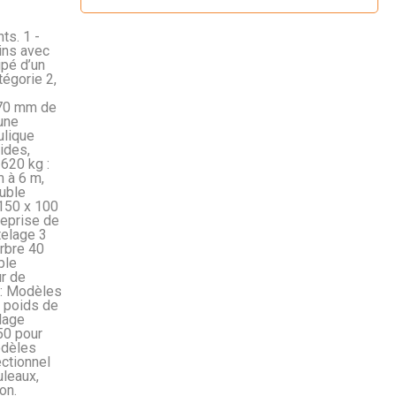
s. 1 -
rins avec
ipé d’un
tégorie 2,
e 70 mm de
une
ulique
ides,
 620 kg :
m à 6 m,
ouble
150 x 100
reprise de
elage 3
rbre 40
ple
r de
 : Modèles
, poids de
lage
50 pour
odèles
ectionnel
uleaux,
on.