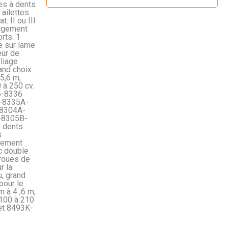
s à dents
 ailettes
. II ou III
gagement
rts. 1
e sur lame
eur de
liage
rand choix
 5,6 m,
 à 250 cv.
5-8336
A-8335A-
 8304A-
-8305B-
 dents
s
agement
c double
roues de
r la
u, grand
pour le
m à 4 ,6 m,
 100 à 210
et 8493K-