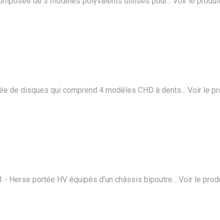
posée de 3 modèles polyvalents utilisés pour...
Voir le produi
ée de disques qui comprend 4 modèles CHD à dents...
Voir le pr
 Herse portée HV équipés d’un châssis bipoutre...
Voir le prod