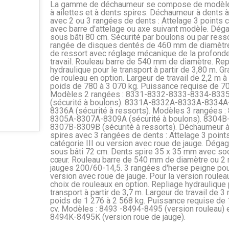
La gamme de déchaumeur se compose de modèle
à ailettes et à dents spires. Déchaumeur à dents à
avec 2 ou 3 rangées de dents : Attelage 3 points cat
avec barre d'attelage ou axe suivant modèle. Dé
sous bâti 80 cm. Sécurité par boulons ou par resso
rangée de disques dentés de 460 mm de diamètr
de ressort avec réglage mécanique de la profond
travail. Rouleau barre de 540 mm de diamètre. Rep
hydraulique pour le transport à partir de 3,80 m. G
de rouleau en option. Largeur de travail de 2,2 m à
poids de 780 à 3 070 kg. Puissance requise de 70
Modèles 2 rangées : 8331-8332-8333-8334-833
(sécurité à boulons). 8331A-8332A-8333A-8334
8336A (sécurité à ressorts). Modèles 3 rangées :
8305A-8307A-8309A (sécurité à boulons). 8304B
8307B-8309B (sécurité à ressorts). Déchaumeur à
spires avec 3 rangées de dents : Attelage 3 point
catégorie III ou version avec roue de jauge. Dég
sous bâti 72 cm. Dents spire 35 x 35 mm avec so
cœur. Rouleau barre de 540 mm de diamètre ou 2 
jauges 200/60-14,5. 3 rangées d'herse peigne pou
version avec roue de jauge. Pour la version roulea
choix de rouleaux en option. Repliage hydraulique 
transport à partir de 3,7 m. Largeur de travail de 3 
poids de 1 276 à 2 568 kg. Puissance requise de
cv. Modèles : 8493 -8494-8495 (version rouleau) 
8494K-8495K (version roue de jauge).