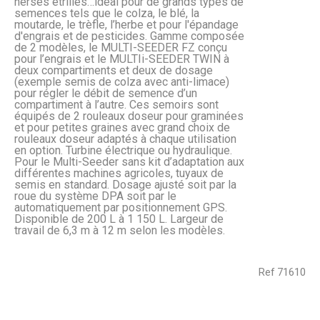
herses étrilles…idéal pour de grands types de
semences tels que le colza, le blé, la
moutarde, le trèfle, l’herbe et pour l'épandage
d'engrais et de pesticides. Gamme composée
de 2 modèles, le MULTI-SEEDER FZ conçu
pour l’engrais et le MULTIi-SEEDER TWIN à
deux compartiments et deux de dosage
(exemple semis de colza avec anti-limace)
pour régler le débit de semence d’un
compartiment à l’autre. Ces semoirs sont
équipés de 2 rouleaux doseur pour graminées
et pour petites graines avec grand choix de
rouleaux doseur adaptés à chaque utilisation
en option. Turbine électrique ou hydraulique.
Pour le Multi-Seeder sans kit d’adaptation aux
différentes machines agricoles, tuyaux de
semis en standard. Dosage ajusté soit par la
roue du système DPA soit par le
automatiquement par positionnement GPS.
Disponible de 200 L à 1 150 L. Largeur de
travail de 6,3 m à 12 m selon les modèles.
Ref
71610