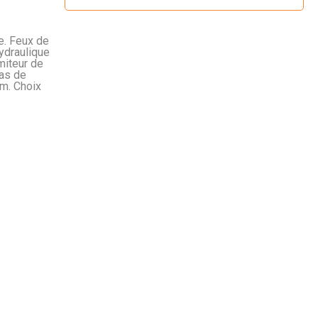
e. Feux de
hydraulique
miteur de
cas de
mm. Choix