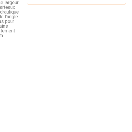
e largeur
marteaux
ydraulique
e l'angle
bas pour
ains
cotement
mm