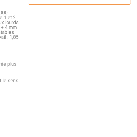
1000
e 1 et 2
ux lourds
 + 4 mm.
ntables
il : 1,85
rée plus
t le sens