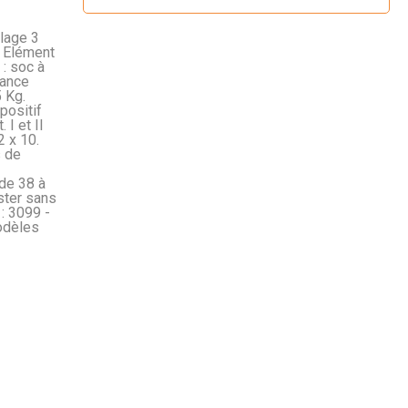
lage 3
. Elément
 : soc à
sance
 Kg.
positif
 I et II
2 x 10.
s de
de 38 à
ster sans
: 3099 -
odèles