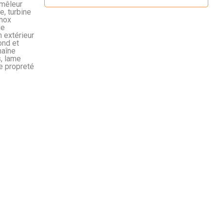
émêleur
e, turbine
inox
de
n extérieur
ond et
haîne
, lame
e propreté