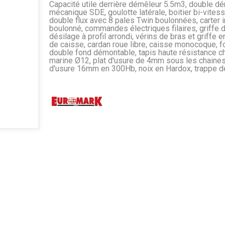
Capacité utile derrière démêleur 5.5m3, double d
mécanique SDE, goulotte latérale, boitier bi-vitess
double flux avec 8 pales Twin boulonnées, carter 
boulonné, commandes électriques filaires, griffe 
désilage à profil arrondi, vérins de bras et griffe e
de caisse, cardan roue libre, caisse monocoque, f
double fond démontable, tapis haute résistance c
marine Ø12, plat d'usure de 4mm sous les chaines
d'usure 16mm en 300Hb, noix en Hardox, trappe d