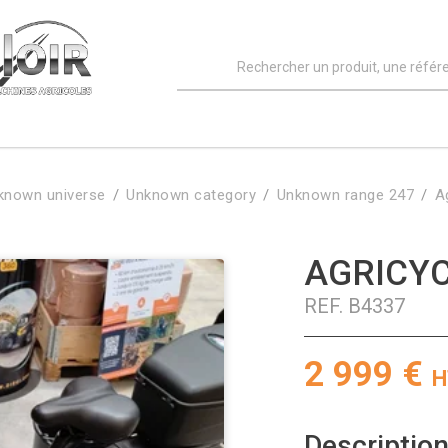
known universe
Unknown category
Unknown range 247
A
AGRICYC
REF.
B4337
2 999
€
H
Description