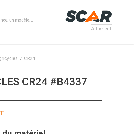
Adhérent
gricycles
CR24
LES CR24 #B4337
T
 du matériel