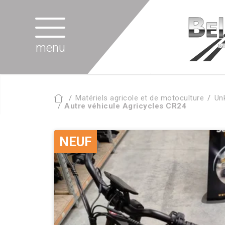
menu
Matériels agricole et de motoculture
Un
Autre véhicule Agricycles CR24
NEUF