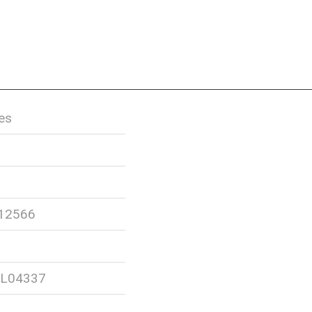
es
12566
L04337