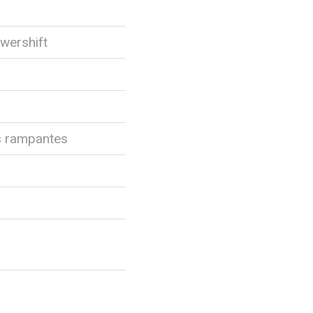
wershift
s rampantes
8
8