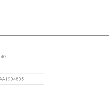
640
AA1904835