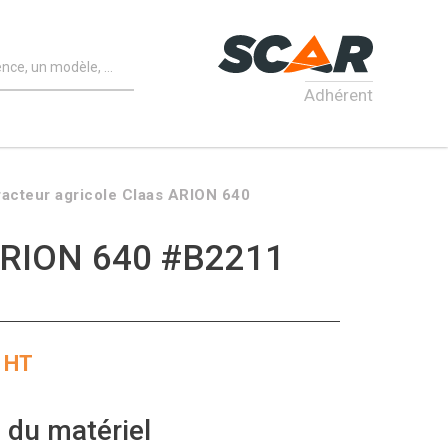
Adhérent
racteur agricole Claas ARION 640
RION 640 #B2211
HT
 du matériel