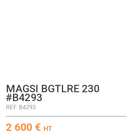
MAGSI BGTLRE 230
#B4293
REF.
B4293
2 600
€
HT